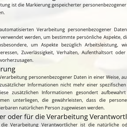
tung ist die Markierung gespeicherter personenbezogener D
en.
r automatisierten Verarbeitung personenbezogener Daten
erwendet werden, um bestimmte persönliche Aspekte, die 
sbesondere, um Aspekte bezüglich Arbeitsleistung, wir
teressen, Zuverlässigkeit, Verhalten, Aufenthaltsort ode
 vorherzusagen.
erung
 Verarbeitung personenbezogener Daten in einer Weise, a
usätzlicher Informationen nicht mehr einer spezifische
iese zusätzlichen Informationen gesondert aufbewah
men unterliegen, die gewährleisten, dass die person
fizierbaren natürlichen Person zugewiesen werden.
r oder für die Verarbeitung Verantwortl
 die Verarbeitung Verantwortlicher ist die natürliche od