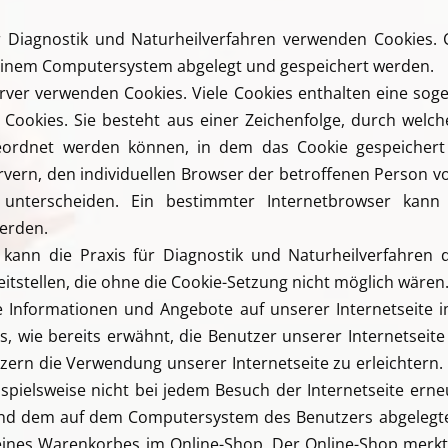
ür Diagnostik und Naturheilverfahren verwenden Cookies. 
 einem Computersystem abgelegt und gespeichert werden.
erver verwenden Cookies. Viele Cookies enthalten eine soge
 Cookies. Sie besteht aus einer Zeichenfolge, durch welc
eordnet werden können, in dem das Cookie gespeichert
rvern, den individuellen Browser der betroffenen Person v
 unterscheiden. Ein bestimmter Internetbrowser kann 
werden.
kann die Praxis für Diagnostik und Naturheilverfahren d
eitstellen, die ohne die Cookie-Setzung nicht möglich wären
e Informationen und Angebote auf unserer Internetseite 
, wie bereits erwähnt, die Benutzer unserer Internetseit
ern die Verwendung unserer Internetseite zu erleichtern. 
spielsweise nicht bei jedem Besuch der Internetseite ern
e und dem auf dem Computersystem des Benutzers abgeleg
 eines Warenkorbes im Online-Shop. Der Online-Shop merkt s