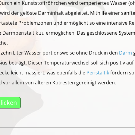
urch ein Kunststoffröhrchen wird temperiertes Wasser (ohn
ird der gelöste Darminhalt abgeleitet. Mithilfe einer sanf
rtastete Problemzonen und ermöglicht so eine intensive R
e Darmperistaltik zu ermöglichen. Das geschlossene System
che.
zehn Liter Wasser portionsweise ohne Druck in den
Darm
g
us beträgt. Dieser Temperaturwechsel soll sich positiv auf 
ke leicht massiert, was ebenfalls die
Peristaltik
fördern sol
d vor allem von älteren Kotresten gereinigt werden.
klicken