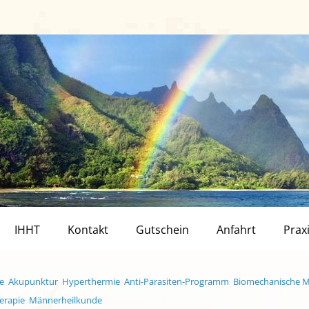
IHHT
Kontakt
Gutschein
Anfahrt
Prax
e
Akupunktur
Hyperthermie
Anti-Parasiten-Programm
Biomechanische M
erapie
Männerheilkunde