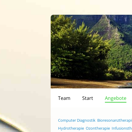
Team
Start
Angebote
Computer Diagnostik
Bioresonanztherapi
Hydrotherapie
Ozontherapie
Infusionsth